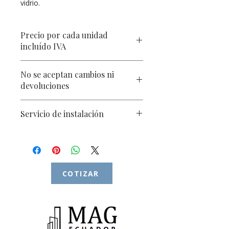
vidrio.
Precio por cada unidad
incluído IVA
Descuento especial para proyectos,
No se aceptan cambios ni
dependiendo su escala. Consulte con
devoluciones
su asesor comercial.
Una vez entregado el producto
Servicio de instalación
Instalación para proyectos
dependiendo su escala. Consulte con
su asesor comercial.
COTIZAR